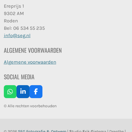
Ereprijs 1
9302 AM
Roden
Bel: 06 534 55 235
info@seg.nl
ALGEMENE VOORWAARDEN
Algemene voorwaarden
SOCIAL MEDIA
W
L
F
h
i
a
a
n
c
©
Alle rechten voorbehouden
t
k
e
s
e
b
A
d
o
p
I
o
© 2026
SEG Fotografie & Ontwerp
|
S
tudio
E
rik
G
ietema | Drenthe |