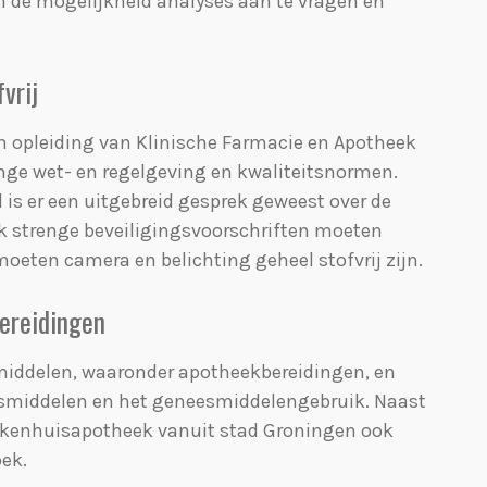
n de mogelijkheid analyses aan te vragen en
vrij
n opleiding van Klinische Farmacie en Apotheek
ge wet- en regelgeving en kwaliteitsnormen.
is er een uitgebreid gesprek geweest over de
k strenge beveiligingsvoorschriften moeten
oeten camera en belichting geheel stofvrij zijn.
bereidingen
middelen, waaronder apotheekbereidingen, en
esmiddelen en het geneesmiddelengebruik. Naast
iekenhuisapotheek vanuit stad Groningen ook
ek.