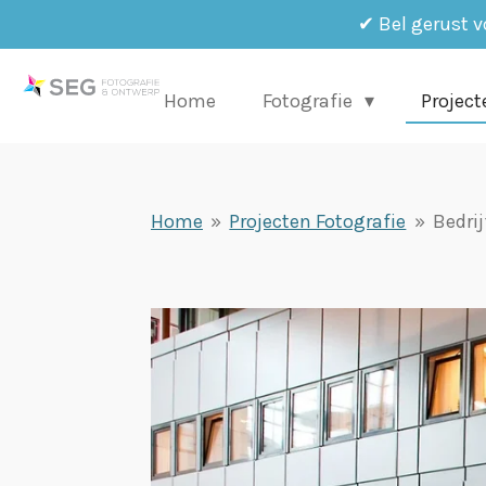
✔ Bel gerust v
Ga
direct
naar
Home
Fotografie
Project
de
hoofdinhoud
Home
»
Projecten Fotografie
»
Bedri