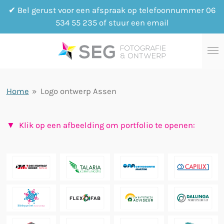
✔ Bel gerust voor een afspraak op telefoonnummer 06
Ga
534 55 235 of stuur een email
direct
naar
de
hoofdinhoud
Home
»
Logo ontwerp Assen
▼ Klik op een afbeelding om portfolio te openen: